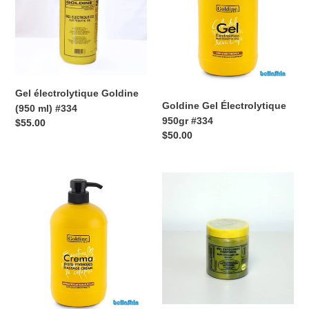
ml)
#334
#334
Gel électrolytique Goldine
Goldine Gel Électrolytique
(950 ml) #334
950gr #334
Prix
$55.00
Prix
$50.00
normal
normal
Goldine
Goldine
Crème
Gel
de
Exfoliant
Massage
Exfoliant
Anti-
Pour
Cellulite
Le
aux
Corps
Extraits
950
(950
ml