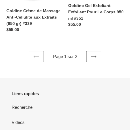
gr)
#351
Goldine Gel Exfoliant
#339
Goldine Crème de Massage
Exfoliant Pour Le Corps 950
Anti-Cellulite aux Extraits
ml #351
(950 gr) #339
Prix
$55.00
Prix
$55.00
normal
normal
Page 1 sur 2
PAGE
PAGE
PRÉCÉDENTE
SUIVANTE
Liens rapides
Recherche
Vidéos