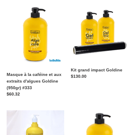
Masque
Kit
à
grand
la
impact
caféine
Goldine
et
aux
extraits
d'algues
Goldine
(950gr)
Kit grand impact Goldine
#333
Masque à la caféine et aux
Prix
$130.00
extraits d'algues Goldine
normal
(950gr) #333
Prix
$60.32
normal
Gel
Goldine
électrolytique
Gel
Goldine
Électrolytique
(950
950gr