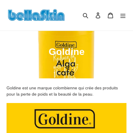
Passer
au
Rechercher
Se connecter
Panier
contenu
C
Goldine
o
l
l
Goldine est une marque colombienne qui crée des produits
e
pour la perte de poids et la beauté de la peau.
c
t
i