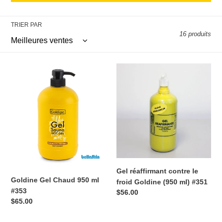
o
TRIER PAR
n
16 produits
:
Goldine
Gel
Gel
réaffirmant
Chaud
contre
950
le
ml
froid
#353
Goldine
(950
ml)
#351
Gel réaffirmant contre le
Goldine Gel Chaud 950 ml
froid Goldine (950 ml) #351
#353
Prix
$56.00
Prix
$65.00
normal
normal